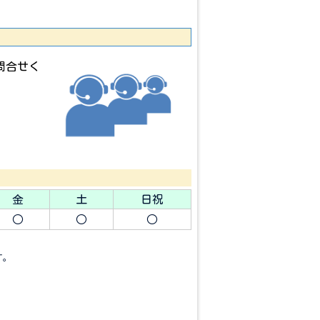
問合せく
金
土
日祝
○
○
○
す。